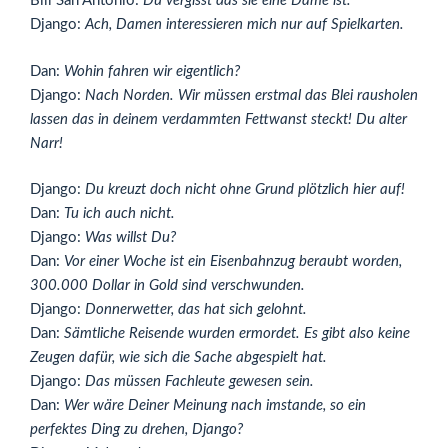
Bill San Antonio:
Du vergisst das sie eine Dame ist.
Django:
Ach, Damen interessieren mich nur auf Spielkarten.
Dan:
Wohin fahren wir eigentlich?
Django:
Nach Norden. Wir müssen erstmal das Blei rausholen
lassen das in deinem verdammten Fettwanst steckt! Du alter
Narr!
Django:
Du kreuzt doch nicht ohne Grund plötzlich hier auf!
Dan:
Tu ich auch nicht.
Django:
Was willst Du?
Dan:
Vor einer Woche ist ein Eisenbahnzug beraubt worden,
300.000 Dollar in Gold sind verschwunden.
Django:
Donnerwetter, das hat sich gelohnt.
Dan:
Sämtliche Reisende wurden ermordet. Es gibt also keine
Zeugen dafür, wie sich die Sache abgespielt hat.
Django:
Das müssen Fachleute gewesen sein.
Dan:
Wer wäre Deiner Meinung nach imstande, so ein
perfektes Ding zu drehen, Django?