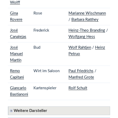
Wolff
Gina
Rose
Marianne Wischmann
Rovere
/
Barbara Ratthey
José
Frederick
Heinz-Theo Branding
/
Canalejas
Wolfgang Hess
José
Bud
Wolf Rahtjen
/
Heinz
Manuel
Petruo
Martín
Remo
Wirt im Saloon
Paul Friedrichs
/
Capitani
Manfred Grote
Giancarlo
Kartenspieler
Rolf Schult
Bastianoni
Weitere Darsteller