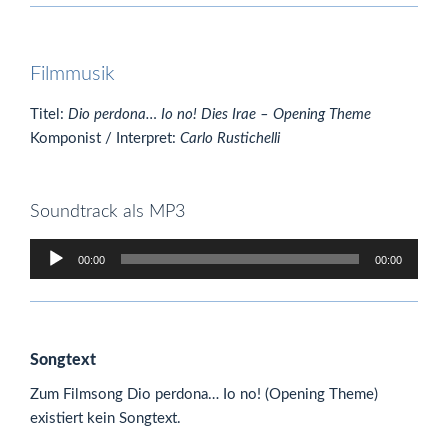
Filmmusik
Titel:
Dio perdona… Io no! Dies Irae – Opening Theme
Komponist / Interpret:
Carlo Rustichelli
Soundtrack als MP3
Audio-
00:00
00:00
Player
Songtext
Zum Filmsong Dio perdona… Io no! (Opening Theme)
existiert kein Songtext.