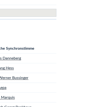
che Synchronstimme
s Danneberg
ang Hess
erner Bussinger
Lepa
 Marquis