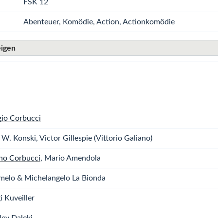
FSK 12
Abenteuer, Komödie, Action, Actionkomödie
eigen
gio Corbucci
 W. Konski, Victor Gillespie (Vittorio Galiano)
no Corbucci
, Mario Amendola
melo & Michelangelo La Bionda
i Kuveiller
ley Daleki