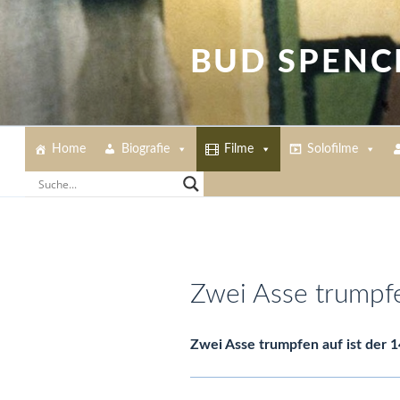
Zum
Inhalt
springen
BUD SPENC
Home
Biografie
Filme
Solofilme
Zwei Asse trumpf
Zwei Asse trumpfen auf ist der 