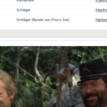
Kamasuka
Friedr
Schläger
Manfre
Schläger (Bande von Frisco Joe)
Herber