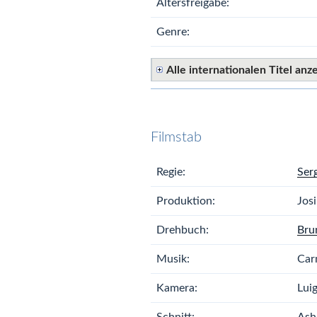
Altersfreigabe:
Genre:
Alle internationalen Titel anz
Filmstab
Regie:
Ser
Produktion:
Josi
Drehbuch:
Bru
Musik:
Car
Kamera:
Luig
Schnitt:
Ash