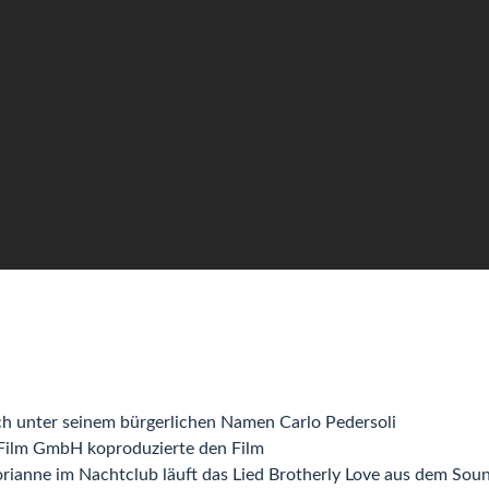
h unter seinem bürgerlichen Namen Carlo Pedersoli
Film GmbH koproduzierte den Film
rianne im Nachtclub läuft das Lied Brotherly Love aus dem Sou