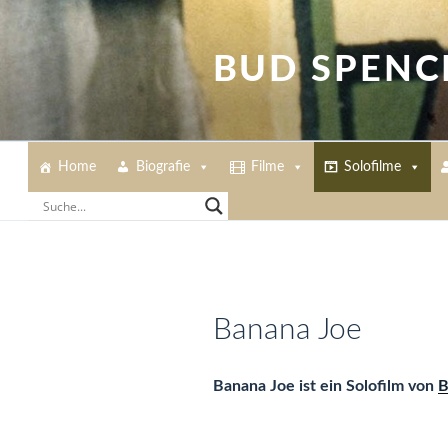
Zum
Inhalt
springen
BUD SPENC
Home
Biografie
Filme
Solofilme
Banana Joe
Banana Joe ist ein Solofilm von
B