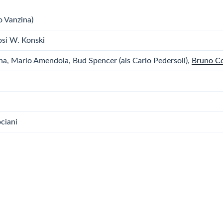
o Vanzina)
osi W. Konski
na, Mario Amendola, Bud Spencer (als Carlo Pedersoli),
Bruno Co
ciani