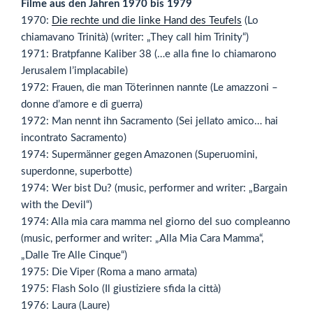
Filme aus den Jahren 1970 bis 1979
1970:
Die rechte und die linke Hand des Teufels
(Lo
chiamavano Trinità) (writer: „They call him Trinity“)
1971: Bratpfanne Kaliber 38 (…e alla fine lo chiamarono
Jerusalem l’implacabile)
1972: Frauen, die man Töterinnen nannte (Le amazzoni –
donne d’amore e di guerra)
1972: Man nennt ihn Sacramento (Sei jellato amico… hai
incontrato Sacramento)
1974: Supermänner gegen Amazonen (Superuomini,
superdonne, superbotte)
1974: Wer bist Du? (music, performer and writer: „Bargain
with the Devil“)
1974: Alla mia cara mamma nel giorno del suo compleanno
(music, performer and writer: „Alla Mia Cara Mamma“,
„Dalle Tre Alle Cinque“)
1975: Die Viper (Roma a mano armata)
1975: Flash Solo (Il giustiziere sfida la città)
1976: Laura (Laure)