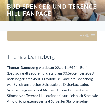
Zum
BUD SPENCER UND TERENCE
Inhalt
HILL FANPAGE
springen
MENU
Thomas Danneberg
Thomas Danneberg
wurde am 02.Juni 1942 in Berlin
(Deutschland) geboren und starb am 30.September 2023
nach langer Krankheit. Er wurde 81 Jahre alt. Danneberg
war Synchronsprecher, Schauspieler, Dialogbuchautor,
Synchronregisseur und Musiker. Er war DIE deutsche
Stimme von
Terence Hill
, darüber hinaus lieh auch Stars wie
Arnold Schwarzenegger und Sylvester Stallone seine