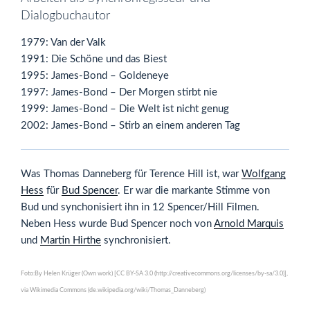
Dialogbuchautor
1979: Van der Valk
1991: Die Schöne und das Biest
1995: James-Bond – Goldeneye
1997: James-Bond – Der Morgen stirbt nie
1999: James-Bond – Die Welt ist nicht genug
2002: James-Bond – Stirb an einem anderen Tag
Was Thomas Danneberg für Terence Hill ist, war
Wolfgang
Hess
für
Bud Spencer
. Er war die markante Stimme von
Bud und synchonisiert ihn in 12 Spencer/Hill Filmen.
Neben Hess wurde Bud Spencer noch von
Arnold Marquis
und
Martin Hirthe
synchronisiert.
Foto:By Helen Krüger (Own work) [CC BY-SA 3.0 (http://creativecommons.org/licenses/by-sa/3.0)],
via Wikimedia Commons (de.wikipedia.org/wiki/Thomas_Danneberg)