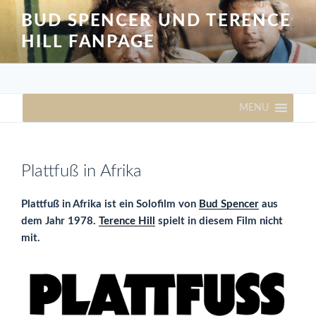
Zum
BUD SPENCER UND TERENCE
Inhalt
HILL FANPAGE
springen
MENU
Plattfuß in Afrika
Plattfuß in Afrika ist ein Solofilm von
Bud Spencer
aus
dem Jahr 1978.
Terence Hill
spielt in diesem Film nicht
mit.