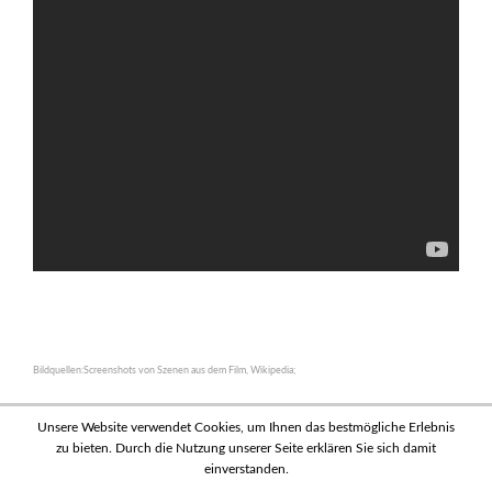
Bildquellen:Screenshots von Szenen aus dem Film, Wikipedia;
Unsere Website verwendet Cookies, um Ihnen das bestmögliche Erlebnis
zu bieten. Durch die Nutzung unserer Seite erklären Sie sich damit
einverstanden.
News
|
Datenschutz
|
Sitemap
|
Impressum
| Bud Spencer und