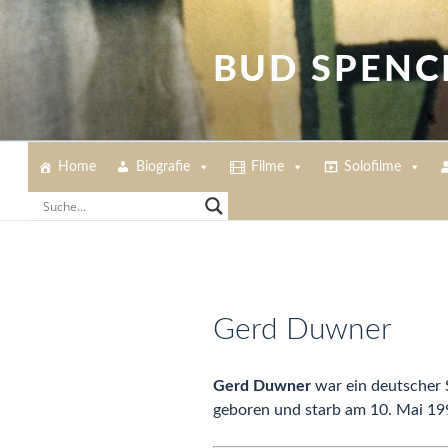
Zum
Inhalt
springen
BUD SPENC
Home
Biografie
Filme
Solofilme
Gerd Duwner
Gerd Duwner
war ein deutscher 
geboren und starb am 10. Mai 1