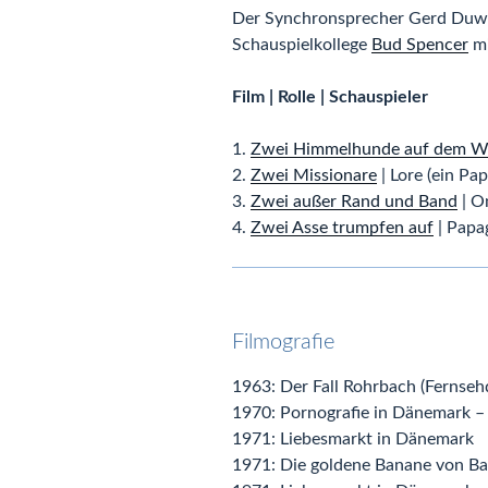
Der Synchronsprecher Gerd Duw
Schauspielkollege
Bud Spencer
mi
Film | Rolle | Schauspieler
1.
Zwei Himmelhunde auf dem We
2.
Zwei Missionare
| Lore (ein Pap
3.
Zwei außer Rand und Band
| O
4.
Zwei Asse trumpfen auf
| Papag
Filmografie
1963: Der Fall Rohrbach (Fernsehdr
1970: Pornografie in Dänemark –
1971: Liebesmarkt in Dänemark
1971: Die goldene Banane von B