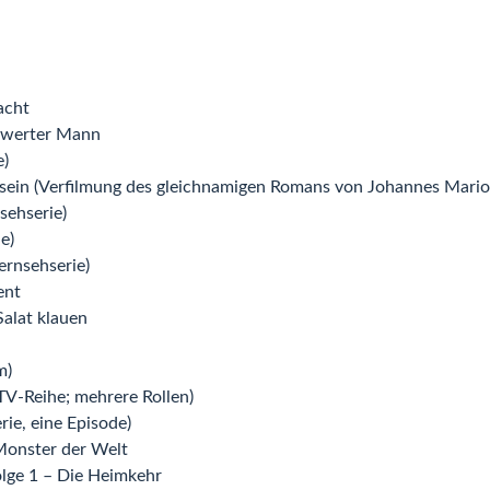
acht
enwerter Mann
e)
 sein (Verfilmung des gleichnamigen Romans von Johannes Mario
sehserie)
e)
ernsehserie)
ent
alat klauen
m)
TV-Reihe; mehrere Rollen)
ie, eine Episode)
Monster der Welt
olge 1 – Die Heimkehr