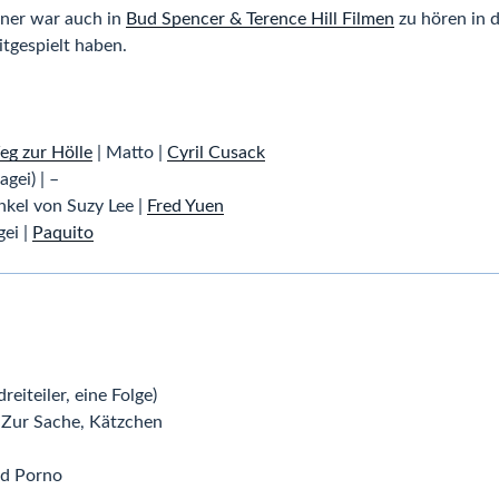
ner war auch in
Bud Spencer & Terence Hill Filmen
zu hören in 
tgespielt haben.
g zur Hölle
| Matto |
Cyril Cusack
agei) | –
nkel von Suzy Lee |
Fred Yuen
ei |
Paquito
eiteiler, eine Folge)
 Zur Sache, Kätzchen
ad Porno