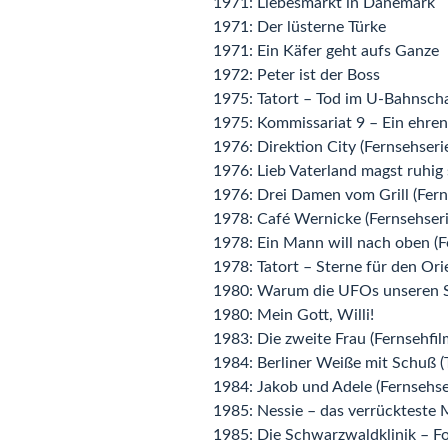
1971: Liebesmarkt in Dänemark
1971: Der lüsterne Türke
1971: Ein Käfer geht aufs Ganze
1972: Peter ist der Boss
1975: Tatort – Tod im U-Bahnsch
1975: Kommissariat 9 – Ein ehr
1976: Direktion City (Fernsehseri
1976: Lieb Vaterland magst ruhig
1976: Drei Damen vom Grill (Fern
1978: Café Wernicke (Fernsehseri
1978: Ein Mann will nach oben (F
1978: Tatort – Sterne für den Ori
1980: Warum die UFOs unseren S
1980: Mein Gott, Willi!
1983: Die zweite Frau (Fernsehfil
1984: Berliner Weiße mit Schuß (
1984: Jakob und Adele (Fernsehser
1985: Nessie – das verrückteste 
1985: Die Schwarzwaldklinik – F