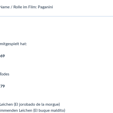
Name / Rolle im Film: Paganini
mitgespielt hat:
969
Todes
979
eichen (El jorobado de la morgue)
immenden Leichen (El buque maldito)