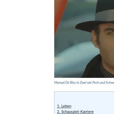
Manuel De Blas in Zwei wie Pech und Schwe
1.
Leben
2.
Schauspiel-Karriere