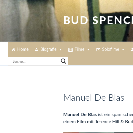
Zum
Inhalt
springen
BUD SPENC
Home
Biografie
Filme
Solofilme
Manuel De Blas
Manuel De Blas
ist ein spanische
einem
Film mit Terence Hill & Bu