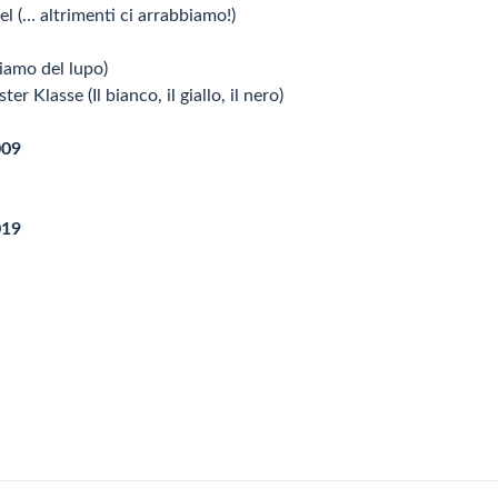
 (… altrimenti ci arrabbiamo!)
iamo del lupo)
 Klasse (Il bianco, il giallo, il nero)
009
019