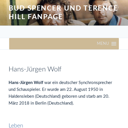
Zum
BUD SPENCER UND TERENCE
Inhalt
HILL FANPAGE
springen
MENU
Hans-Jürgen Wolf
Hans-Jürgen Wolf
war ein deutscher Synchronsprecher
und Schauspieler. Er wurde am 22. August 1950 in
Haldensleben (Deutschland) geboren und starb am 20.
März 2018 in Berlin (Deutschland).
Leben