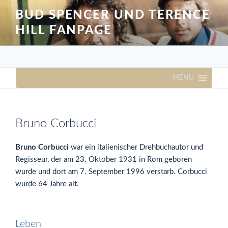
Zum
BUD SPENCER UND TERENCE
Inhalt
HILL FANPAGE
springen
MENU
Bruno Corbucci
Bruno Corbucci
war ein italienischer Drehbuchautor und
Regisseur, der am 23. Oktober 1931 in Rom geboren
wurde und dort am 7. September 1996 verstarb. Corbucci
wurde 64 Jahre alt.
Leben