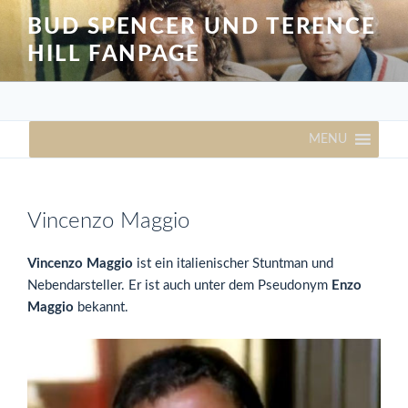
Zum
BUD SPENCER UND TERENCE
Inhalt
HILL FANPAGE
springen
MENU
Vincenzo Maggio
Vincenzo Maggio
ist ein italienischer Stuntman und
Nebendarsteller. Er ist auch unter dem Pseudonym
Enzo
Maggio
bekannt.