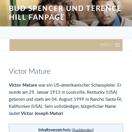
Zum
BUD SPENCER UND TERENCE
Inhalt
HILL FANPAGE
springen
MENU
Victor Mature
Victor Mature
war ein US-amerikanischer Schauspieler. Er
wurde am 29. Januar 1913 in Louisville, Kentucky (USA)
geboren und starb am 04. August 1999 in Rancho Santa Fé,
Kalifornien (USA). Sein vollständiger, bürgerlicher Name
lautet
Victor Joseph Maturi
Inhaltsverzeichnis
[
Ausblenden
]