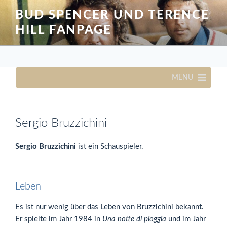
Zum
BUD SPENCER UND TERENCE
Inhalt
HILL FANPAGE
springen
MENU
Sergio Bruzzichini
Sergio Bruzzichini
ist ein Schauspieler.
Leben
Es ist nur wenig über das Leben von Bruzzichini bekannt.
Er spielte im Jahr 1984 in
Una notte di pioggia
und im Jahr