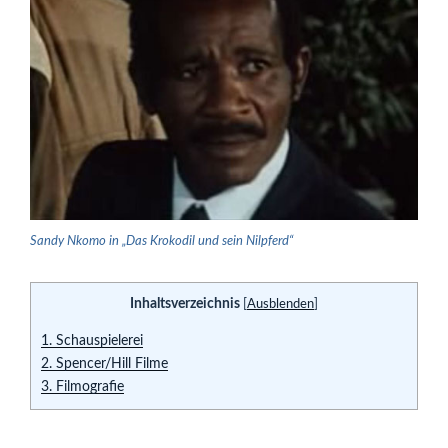
Sandy Nkomo in „Das Krokodil und sein Nilpferd“
Inhaltsverzeichnis
[
Ausblenden
]
1.
Schauspielerei
2.
Spencer/Hill Filme
3.
Filmografie