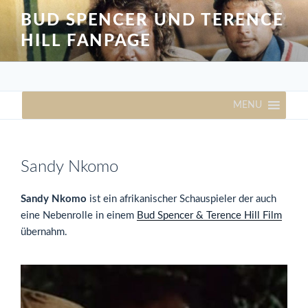
Zum
BUD SPENCER UND TERENCE
Inhalt
HILL FANPAGE
springen
MENU
Sandy Nkomo
Sandy Nkomo
ist ein afrikanischer Schauspieler der auch
eine Nebenrolle in einem
Bud Spencer & Terence Hill Film
übernahm.