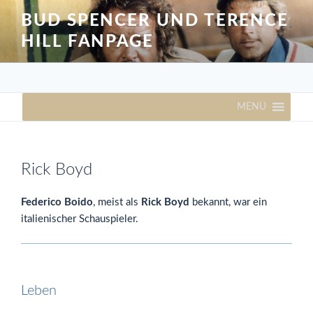
Zum
BUD SPENCER UND TERENCE
Inhalt
HILL FANPAGE
springen
MENU
Rick Boyd
Federico Boido
, meist als
Rick Boyd
bekannt, war ein
italienischer Schauspieler.
Leben