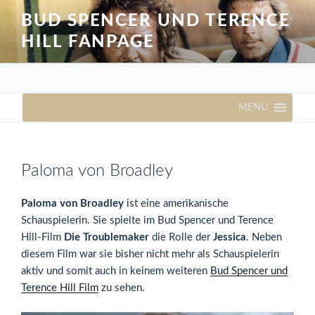
Zum
BUD SPENCER UND TERENCE
Inhalt
HILL FANPAGE
springen
MENU
Paloma von Broadley
Paloma von Broadley
ist eine amerikanische
Schauspielerin. Sie spielte im Bud Spencer und Terence
Hill-Film
Die Troublemaker
die Rolle der
Jessica
. Neben
diesem Film war sie bisher nicht mehr als Schauspielerin
aktiv und somit auch in keinem weiteren
Bud Spencer und
Terence Hill Film
zu sehen.