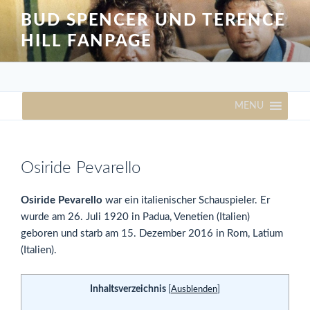
Zum
BUD SPENCER UND TERENCE
Inhalt
HILL FANPAGE
springen
MENU
Osiride Pevarello
Osiride Pevarello
war ein italienischer Schauspieler. Er
wurde am 26. Juli 1920 in Padua, Venetien (Italien)
geboren und starb am 15. Dezember 2016 in Rom, Latium
(Italien).
Inhaltsverzeichnis
[
Ausblenden
]