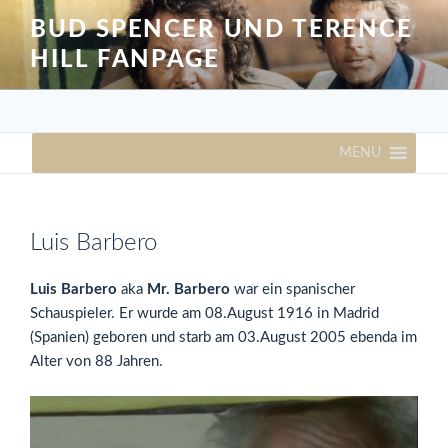
Zum
BUD SPENCER UND TERENCE
Inhalt
HILL FANPAGE
springen
MENU
Luis Barbero
Luis Barbero
aka
Mr. Barbero
war ein spanischer
Schauspieler. Er wurde am 08.August 1916 in Madrid
(Spanien) geboren und starb am 03.August 2005 ebenda im
Alter von 88 Jahren.