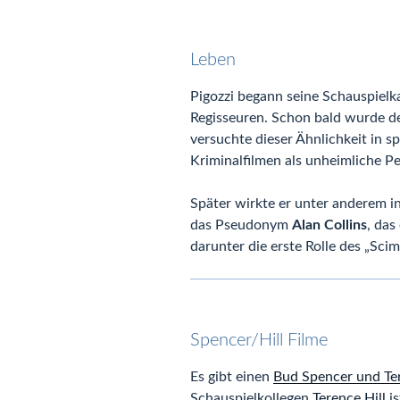
Leben
Pigozzi begann seine Schauspielka
Regisseuren. Schon bald wurde der
versuchte dieser Ähnlichkeit in s
Kriminalfilmen als unheimliche Pe
Später wirkte er unter anderem i
das Pseudonym
Alan Collins
, das
darunter die erste Rolle des „Sci
Spencer/Hill Filme
Es gibt einen
Bud Spencer und Ter
Schauspielkollegen
Terence Hill
is