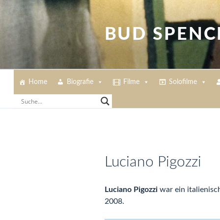
Zum
Inhalt
springen
BUD SPENC
Home
Biografie
Filme
Solofilme
Luciano Pigozzi
Luciano Pigozzi
war ein italienisc
2008.