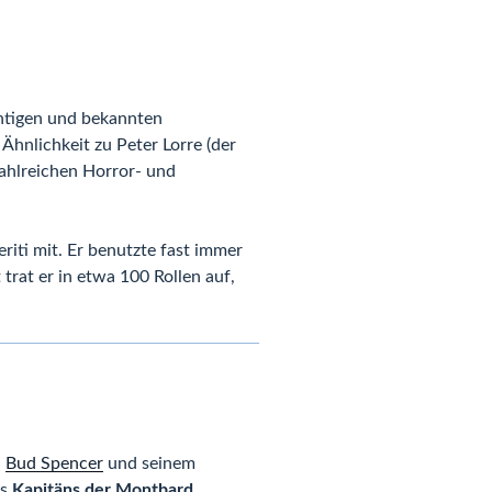
chtigen und bekannten
Ähnlichkeit zu Peter Lorre (der
zahlreichen Horror- und
iti mit. Er benutzte fast immer
trat er in etwa 100 Rollen auf,
n
Bud Spencer
und seinem
es
Kapitäns der Montbard
.