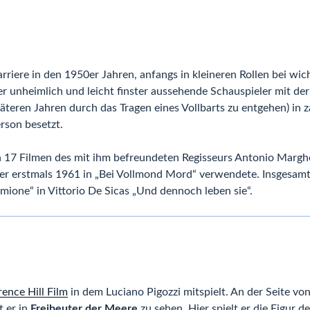
rriere in den 1950er Jahren, anfangs in kleineren Rollen bei wi
 unheimlich und leicht finster aussehende Schauspieler mit der 
päteren Jahren durch das Tragen eines Vollbarts zu entgehen) in 
rson besetzt.
n 17 Filmen des mit ihm befreundeten Regisseurs Antonio Margher
 er erstmals 1961 in „Bei Vollmond Mord“ verwendete. Insgesamt 
mmione“ in Vittorio De Sicas „Und dennoch leben sie“.
ence Hill Film
in dem Luciano Pigozzi mitspielt. An der Seite vo
t er in
Freibeuter der Meere
zu sehen. Hier spielt er die Figur d