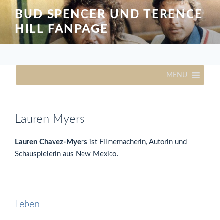
Zum
BUD SPENCER UND TERENCE
Inhalt
HILL FANPAGE
springen
MENU
Lauren Myers
Lauren Chavez-Myers
ist Filmemacherin, Autorin und
Schauspielerin aus New Mexico.
Leben