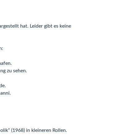
gestellt hat. Leider gibt es keine
n:
hafen.
ung zu sehen.
de.
anni.
lik“ (1968) in kleineren Rollen.