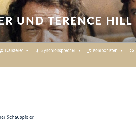
ER UND TERENCE HILL
Darsteller
Synchronsprecher
Komponisten
her Schauspieler.