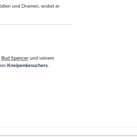
mödien und Dramen, wobei er
n
Bud Spencer
und seinem
ines
Kneipenbesuchers
.