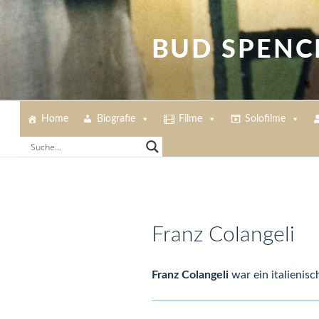
Zum
Inhalt
springen
BUD SPENC
Home
Biografie
Filme
Solofilme
Franz Colangeli
Franz Colangeli
war ein italienisc