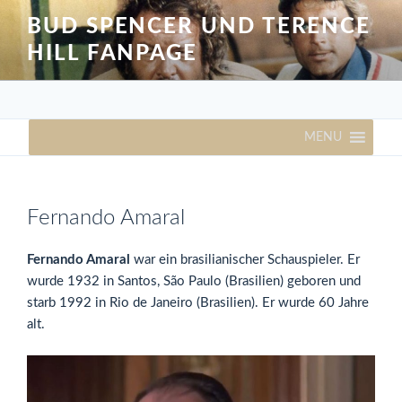
Zum
BUD SPENCER UND TERENCE
Inhalt
HILL FANPAGE
springen
MENU
Fernando Amaral
Fernando Amaral
war ein brasilianischer Schauspieler. Er
wurde 1932 in Santos, São Paulo (Brasilien) geboren und
starb 1992 in Rio de Janeiro (Brasilien). Er wurde 60 Jahre
alt.