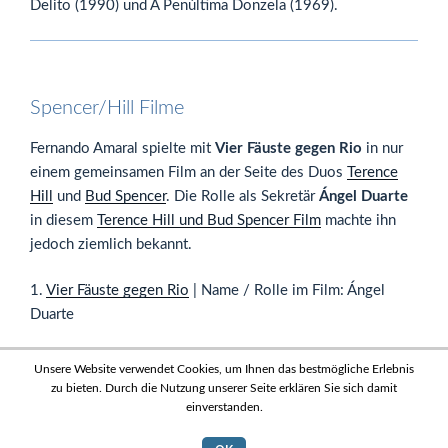
Delito (1990) und A Penúltima Donzela (1969).
Spencer/Hill Filme
Fernando Amaral spielte mit
Vier Fäuste gegen Rio
in nur
einem gemeinsamen Film an der Seite des Duos
Terence
Hill
und
Bud Spencer
. Die Rolle als Sekretär
Ángel Duarte
in diesem
Terence Hill und Bud Spencer Film
machte ihn
jedoch ziemlich bekannt.
1.
Vier Fäuste gegen Rio
| Name / Rolle im Film: Ángel
Duarte
Unsere Website verwendet Cookies, um Ihnen das bestmögliche Erlebnis
zu bieten. Durch die Nutzung unserer Seite erklären Sie sich damit
einverstanden.
News
|
Datenschutz
|
Sitemap
|
Impressum
| Bud Spencer und
Terence Hill Fanseite - 2011-2026