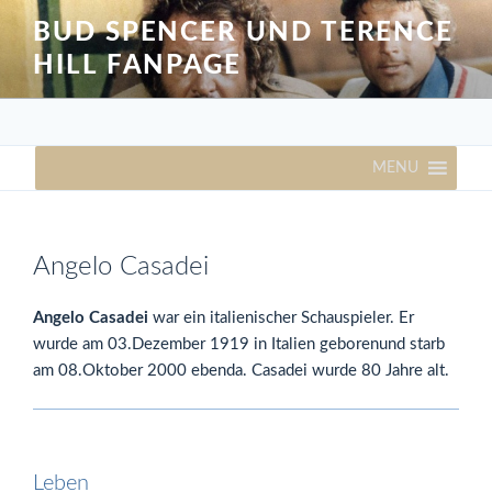
Zum
BUD SPENCER UND TERENCE
Inhalt
HILL FANPAGE
springen
MENU
Angelo Casadei
Angelo Casadei
war ein italienischer Schauspieler. Er
wurde am 03.Dezember 1919 in Italien geborenund starb
am 08.Oktober 2000 ebenda. Casadei wurde 80 Jahre alt.
Leben