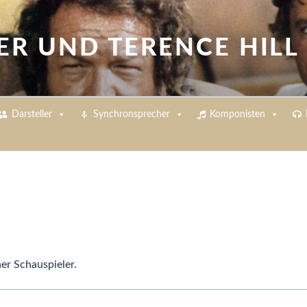
ER UND TERENCE HILL
Darsteller
Synchronsprecher
Komponisten
her Schauspieler.