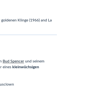
er goldenen Klinge (1966) and La
on
Bud Spencer
und seinem
ur eines
kleinwüchsigen
kusclown